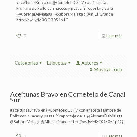
#aceitunasBravo en @CometeloCSTV con #receta
Fiambre de Pollo con nueces y pasas. Y reportaje de la
@AlorenaDeMalaga @SaboraMalaga @Alh_El_Grande
http://ow.ly/M3OO3054p1Q
0
Leer más
Categorías
Etiquetas
Autores
Mostrar todo
Aceitunas Bravo en Cometelo de Canal
Sur
#aceitunasBravo en @CometeloCSTV con #receta Fiambre de
Pollo con nueces y pasas. Y reportaje de la @AlorenaDeMalaga
@SaboraMalaga @Alh_El_Grande http://ow.ly/M3OO3054p1Q
0
Leer más