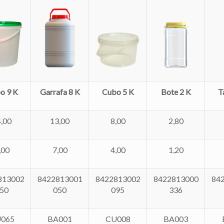
o 9 K
Garrafa 8 K
Cubo 5 K
Bote 2 K
T
,00
13,00
8,00
2,80
,00
7,00
4,00
1,20
813002
8422813001
8422813002
8422813000
84
50
050
095
336
065
BA001
CU008
BA003