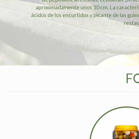
aproximadamente unos 10 cm. La característ
ácidos de los encurtidos y picante de las guin
restau
F