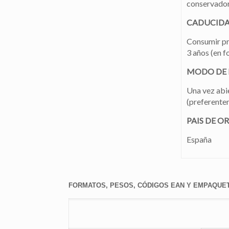
conservador
CADUCID
Consumir pr
3 años (en f
MODO DE
Una vez abie
(preferente
PAIS DE O
España
FORMATOS, PESOS, CÓDIGOS EAN Y EMPAQUE