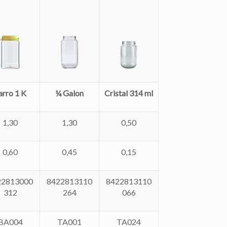
arro 1 K
¼ Galon
Cristal 314 ml
1,30
1,30
0,50
0,60
0,45
0,15
22813000
8422813110
8422813110
312
264
066
BA004
TA001
TA024