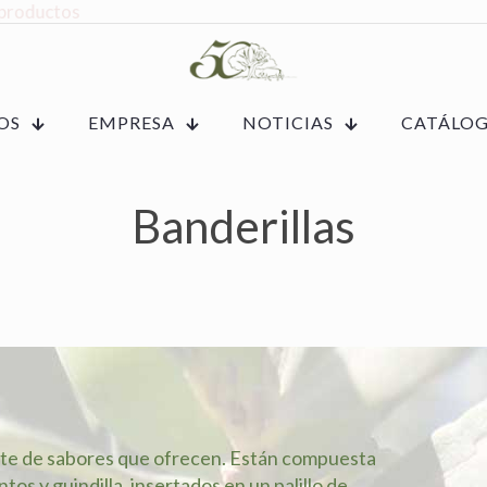
OS
EMPRESA
NOTICIAS
CATÁLO
Banderillas
aste de sabores que ofrecen. Están compuesta
ntos y guindilla, insertados en un palillo de