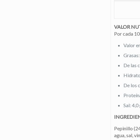
VALOR NU
Por cada 10
Valor e
Grasas:
De las c
Hidrato
De los 
Proteína
Sal: 4,0
INGREDIE
Pepinillo (2
agua, sal, vi