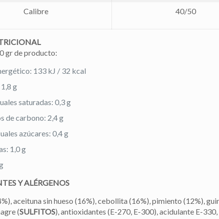
Calibre
40/50
TRICIONAL
0 gr de producto:
nergético: 133 kJ / 32 kcal
 1,8 g
uales saturadas: 0,3 g
s de carbono: 2,4 g
cuales azúcares: 0,4 g
s: 1,0 g
 g
NTES Y
ALÉRGENOS
4%), aceituna sin hueso (16%), cebollita (16%), pimiento (12%), guin
nagre (
SULFITOS
), antioxidantes (E-270, E-300), acidulante E-330,