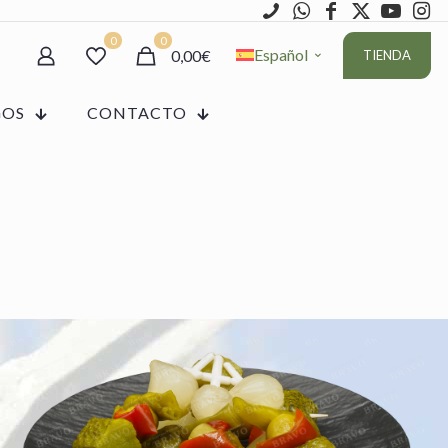
0
0
Español
0,00€
TIENDA
GOS
CONTACTO