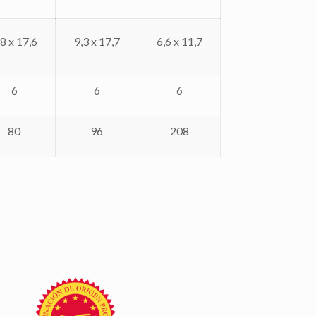
,8 x 17,6
9,3 x 17,7
6,6 x 11,7
6
6
6
80
96
208