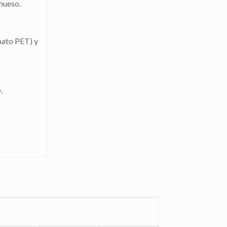
hueso.
mato PET) y
,