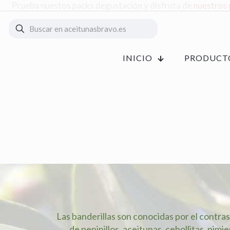
Preparación de pedidos para recoger en fábrica
gratis
INICIO
PRODUCT
Las banderillas son conocidas por el contr
de pepinillos, aceitunas, cebollitas, pimie