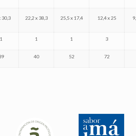
x 30,3
22,2 x 38,3
25,5 x 17,4
12,4 x 25
9
1
1
1
3
39
40
52
72