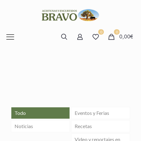
0
0
0,00€
Todo
Eventos y Ferias
Noticias
Recetas
Video y reportajes en