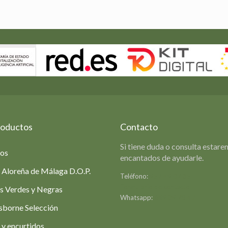
roductos
Contacto
Si tiene duda o consulta estar
ios
encantados de ayudarle.
 Aloreña de Málaga D.O.P.
Teléfono:
952 49 07 35
Formulario de contacto
s Verdes y Negras
Whatsapp:
649 39 78 42
sborne Selección
 y encurtidos