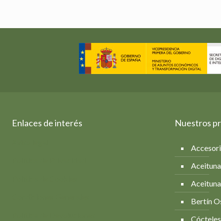
Enlaces de interés
Nuestros p
Aviso legal
Accesor
Política de Privacidad
Aceituna
Política de Cookies
Aceituna
Condiciones Generales
Bertín O
Política de Devoluciones
Cócteles