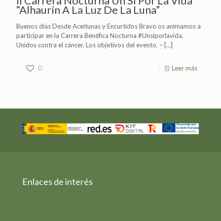
II Carrera Nocturna Un Sí Por La Vida
“Alhaurín A La Luz De La Luna”
Buenos dias Desde Aceitunas y Encurtidos Bravo os animamos a
participar en la Carrera Benéfica Nocturna #Unsiporlavida.
Unidos contra el cáncer. Los objetivos del evento. –
[…]
0
Leer más
Enlaces de interés
Aviso legal
Política de Privacidad