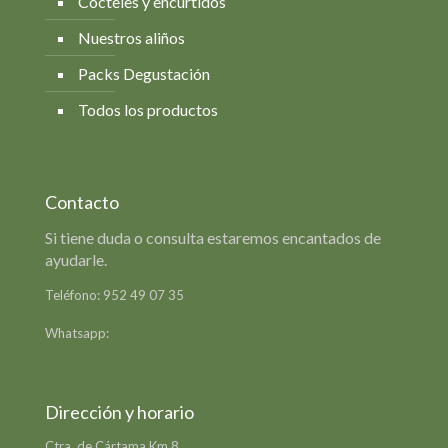
Cócteles y encurtidos
Nuestros aliños
Packs Degustación
Todos los productos
Contacto
Si tiene duda o consulta estaremos encantados de
ayudarle.
Teléfono:
952 49 07 35
Formulario de contacto
Whatsapp:
649 39 78 42
Dirección y horario
Ctra. de Cártama Km 8