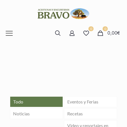
0
0
0,00€
Todo
Eventos y Ferias
Noticias
Recetas
Video y reportajes en