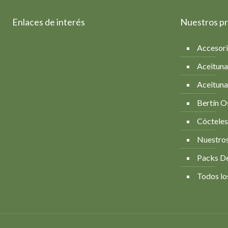
Enlaces de interés
Nuestros p
Aviso legal
Accesor
Política de Privacidad
Aceituna
Política de Cookies
Aceituna
Condiciones Generales
Bertín O
Política de Devoluciones
Cócteles
Política de Calidad
Nuestros
Subvenciones
Packs D
Todos lo