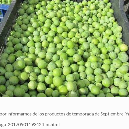
 por informarnos de los productos de temporada de Septiembre. 
aga-20170901193424-nt.html