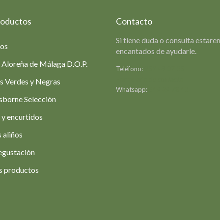
roductos
Contacto
Si tiene duda o consulta estar
ios
encantados de ayudarle.
 Aloreña de Málaga D.O.P.
Teléfono:
952 49 07 35
Formulario de contacto
s Verdes y Negras
Whatsapp:
649 39 78 42
sborne Selección
 y encurtidos
 aliños
egustación
s productos