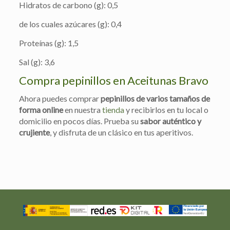
Hidratos de carbono (g): 0,5
de los cuales azúcares (g): 0,4
Proteínas (g): 1,5
Sal (g): 3,6
Compra pepinillos en Aceitunas Bravo
Ahora puedes comprar
pepinillos de varios tamaños de
forma online
en nuestra
tienda
y recibirlos en tu local o
domicilio en pocos días. Prueba su
sabor auténtico y
crujiente
, y disfruta de un clásico en tus aperitivos.
Valoraciones
Peso neto
0,55 kg, 0,55 kg
No hay valoraciones aún.
Peso
N/D
Solo los usuarios registrados que hayan comprado este
Dimensiones
N/D
producto pueden hacer una valoración.
170 g Tarro cristal
,
525 g
Formato (peso
escurrido)
Tarro cristal