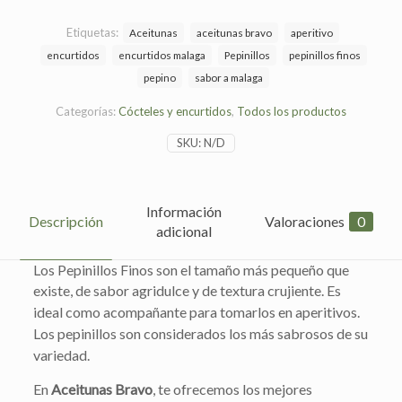
Etiquetas:
Aceitunas
aceitunas bravo
aperitivo
encurtidos
encurtidos malaga
Pepinillos
pepinillos finos
pepino
sabor a malaga
Categorías:
Cócteles y encurtidos
,
Todos los productos
SKU:
N/D
Información
Descripción
Valoraciones
0
adicional
Los Pepinillos Finos son el tamaño más pequeño que
existe, de sabor agridulce y de textura crujiente. E
s
ideal como acompañante para tomarlos en aperitivos.
Los pepinillos son considerados los más sabrosos de su
variedad.
En
Aceitunas Bravo
, te ofrecemos los mejores