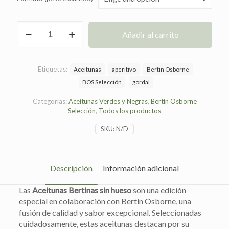
Aceitunas
Añadir al carrito
Bertinas
sin
hueso,
BOS
Etiquetas:
Aceitunas
aperitivo
Bertin Osborne
(Bertín
BOS Selección
gordal
Osborne
Selección)
Categorías:
Aceitunas Verdes y Negras
,
Bertín Osborne
cantidad
Selección
,
Todos los productos
SKU:
N/D
Descripción
Información adicional
Las
Aceitunas Bertinas sin hueso
son una edición
especial en colaboración con Bertín Osborne, una
fusión de calidad y sabor excepcional. Seleccionadas
cuidadosamente, estas aceitunas destacan por su