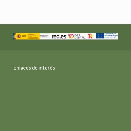
Peso
N/D
Dimensiones
N/D
500 g Tarro cristal
,
950 g
Formato (peso
escurrido)
Jarra/Ánfora Cristal
Enlaces de interés
Aviso legal
Política de Privacidad
Política de Cookies
Condiciones Generales
Política de Devoluciones