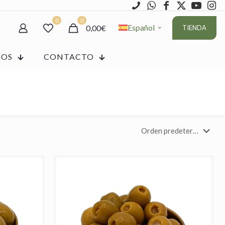
0
0
Español
0,00€
TIENDA
GOS
CONTACTO