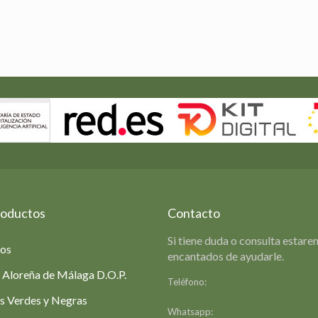
en
a
cto
roductos
Contacto
Si tiene duda o consulta estar
ios
encantados de ayudarle.
 Aloreña de Málaga D.O.P.
Teléfono:
952 49 07 35
Formulario de contacto
s Verdes y Negras
Whatsapp:
649 39 78 42