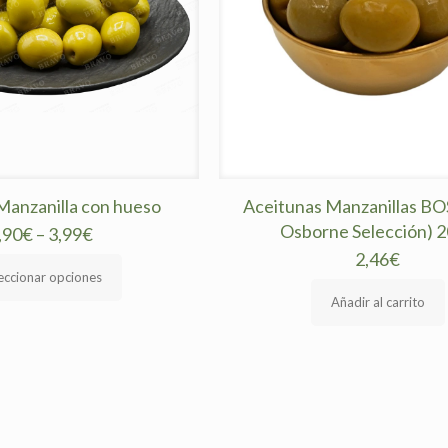
Manzanilla con hueso
Aceitunas Manzanillas BOS
Osborne Selección) 
,90
€
–
3,99
€
2,46
€
eccionar opciones
Añadir al carrito
cto
ples
tes.
nes