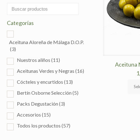
Categorías
Aceituna Aloreña de Málaga D.O.P.
(3)
Nuestros aliños
(11)
Aceituna 
Aceitunas Verdes y Negras
(16)
1
Cócteles y encurtidos
(13)
Sel
Este
Bertín Osborne Selección
(5)
produ
tiene
Packs Degustación
(3)
múlti
Accesorios
(15)
varian
Las
Todos los productos
(57)
opcio
se