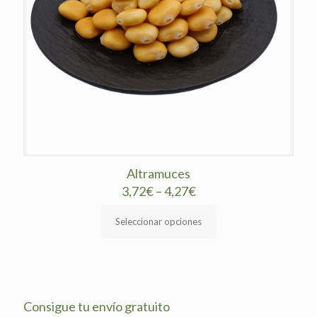
Altramuces
3,72
€
–
4,27
€
Seleccionar opciones
Este
producto
tiene
múltiples
variantes.
Consigue tu envío gratuito
Las