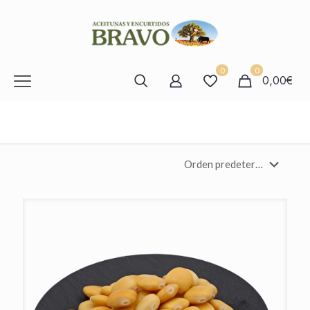
0
0
0,00€