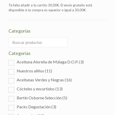
opciones
Te falta añadir a tu carrito
30,00
€
. El envío gratuito está
se
disponible si tu compra es superior o igual a
30,00
€
.
pueden
elegir
en
la
Categorías
página
de
producto
Categorías
Aceituna Aloreña de Málaga D.O.P.
(3)
Nuestros aliños
(11)
Aceitunas Verdes y Negras
(16)
Cócteles y encurtidos
(13)
Bertín Osborne Selección
(5)
Packs Degustación
(3)