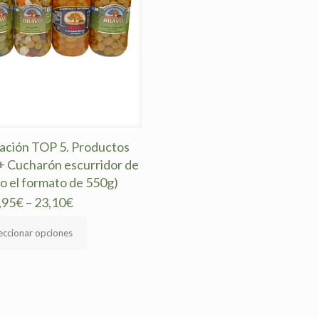
ación TOP 5. Productos
+ Cucharón escurridor de
lo el formato de 550g)
,95
€
–
23,10
€
eccionar opciones
cto
ples
tes.