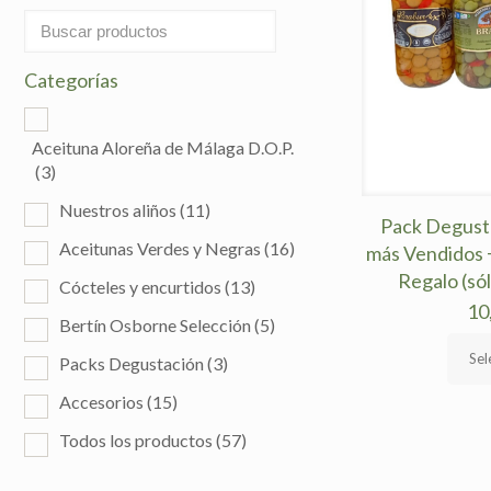
Categorías
Aceituna Aloreña de Málaga D.O.P.
(3)
Nuestros aliños
(11)
Pack Degust
Aceitunas Verdes y Negras
(16)
más Vendidos 
Regalo (só
Cócteles y encurtidos
(13)
10
Bertín Osborne Selección
(5)
Sel
Packs Degustación
(3)
Este
produ
Accesorios
(15)
tiene
Todos los productos
(57)
múlti
varian
Las