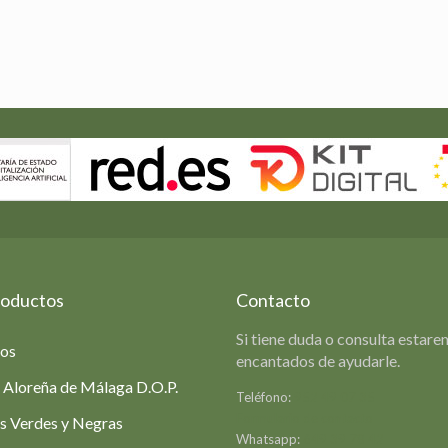
nes
en
a
cto
roductos
Contacto
Si tiene duda o consulta estar
ios
encantados de ayudarle.
 Aloreña de Málaga D.O.P.
Teléfono:
952 49 07 35
Formulario de contacto
s Verdes y Negras
Whatsapp:
649 39 78 42