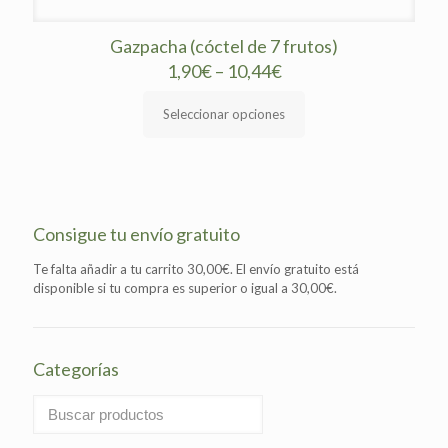
Gazpacha (cóctel de 7 frutos)
1,90
€
–
10,44
€
Seleccionar opciones
Este
producto
tiene
múltiples
variantes.
Consigue tu envío gratuito
Las
opciones
Te falta añadir a tu carrito
30,00
€
. El envío gratuito está
se
disponible si tu compra es superior o igual a
30,00
€
.
pueden
elegir
en
la
Categorías
página
de
producto