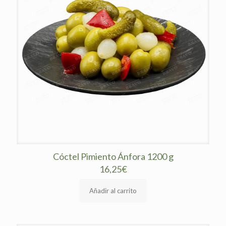
se
pueden
elegir
en
la
página
de
producto
Cóctel Pimiento Ánfora 1200 g
16,25
€
Añadir al carrito