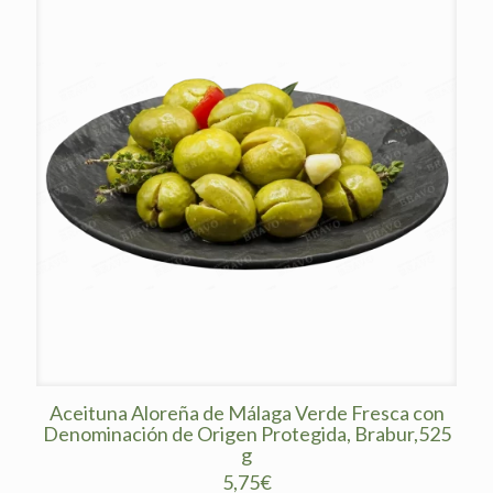
variantes.
Las
opciones
se
pueden
elegir
en
la
página
de
producto
Aceituna Aloreña de Málaga Verde Fresca con
Denominación de Origen Protegida, Brabur,525
g
5,75
€