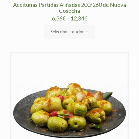
Aceitunas Partidas Aliñadas 200/260 de Nueva
Cosecha
6,36
€
–
12,34
€
Seleccionar opciones
Este
producto
tiene
múltiples
variantes.
Las
opciones
se
pueden
elegir
en
la
página
de
producto