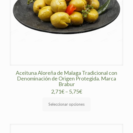
Aceituna Aloreña de Malaga Tradicional con
Denominación de Origen Protegida. Marca
Brabur
2,71
€
–
5,75
€
Seleccionar opciones
Este
producto
tiene
múltiples