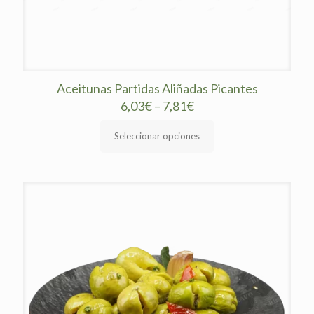
Aceitunas Partidas Aliñadas Picantes
6,03
€
–
7,81
€
Seleccionar opciones
Este
producto
tiene
múltiples
variantes.
Las
opciones
se
pueden
elegir
en
la