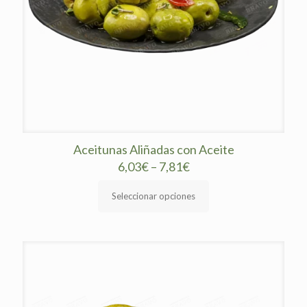
página
de
producto
Aceitunas Aliñadas con Aceite
6,03
€
–
7,81
€
Seleccionar opciones
Este
producto
tiene
múltiples
variantes.
Las
opciones