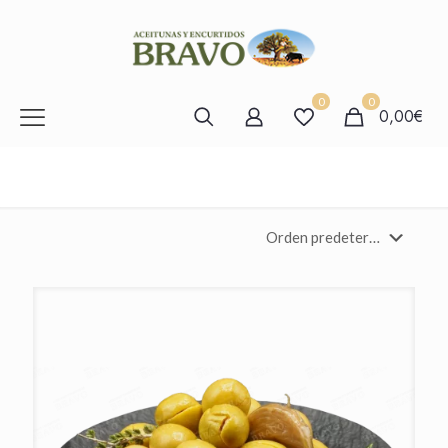
0
0
0,00€